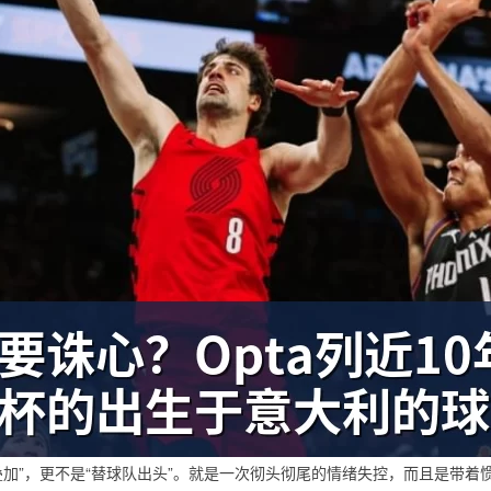
叠加”，更不是“替球队出头”。就是一次彻头彻尾的情绪失控，而且是带着