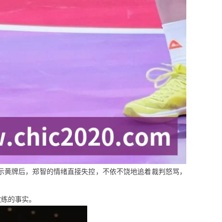
示黄牌后，郑智的情绪直接失控，不依不饶地追着裁判怒骂，
教练的事实。