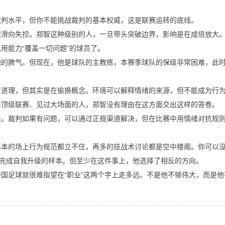
裁判水平，但你不能挑战裁判的基本权威，这是联赛运转的底线。
速滑向失控。郑智这种级别的人，一旦带头突破边界，影响是在成倍放大
用能力“覆盖一切问题”的球员了。
他的脾气。但现在，他是球队的主教练，本赛季球队的保级非常困难，此
有道理，但其实是在偷换概念。环境可以解释情绪的来源，但不能成为行
年顶级联赛、见过大场面的人，郑智没有理由在这方面交出这样的答卷。
板。裁判如果有问题，可以通过正规渠道解决，但在比赛中用情绪对抗规
基本的场上行为规范都立不住，再多的技战术讨论都是空中楼阁。你可以
能完成自我升级的样本。但至少在这件事上，他选择了相反的方向。
国足球就很难指望在“职业”这两个字上走多远。不是他不够伟大，而是