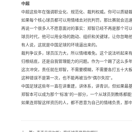
中超
中超这些年在强调职业化、规范化、裁判权威。你可以质疑
如果每个核心球员都可以用情绪去对抗判罚，那比赛就会迅
再说一个很多人不愿意面对的事实：郑智已经不再是那个可以
球员时代，他可以用全场的跑动、组织和关键球，让你忽略
有人说，这就是中国足球的环境逼出来的。
裁判争议多，球员压力大，所以情绪难免。这个说法听起来
归根结底，还是自我管理能力的问题。作为一个踢了这么多
这次冲突，责任就在郑智，不需要模糊，不需要各打五十大
这种错误不是第一次，也不能再被当作“偶尔失控”。
中国足球这些年一直在讲重建，讲体系，讲青训，但如果最
郑智本可以成为那个“标准”的一部分，一个从球员到教练都
如果连郑智这样资历的人，都不愿意为自己的情绪负责，那中