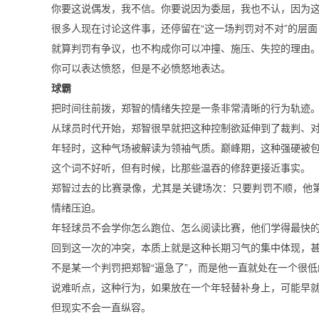
你要这说偶发，我不信。你要说因为委屈，我也不认，因为
很多人现在讨论这件事，还停留在“这一场判罚对不对”的层
就算判罚有争议，也不构成你可以冲撞、施压、失控的理由。
你可以表达愤怒，但是不必愤怒地表达。
球霸
把时间往前拨，郑智的情绪失控是一条非常清晰的行为轨迹
从球员时代开始，郑智很早就把这种控制欲延伸到了裁判、对
年轻时，这种气场被解读为领袖气质。巅峰期，这种强硬被包
这个词不好听，但有时候，比那些温吞的修辞更接近事实。
郑智过去的比赛录像，尤其是关键场次：只要判罚不顺，他
情绪压迫。
年轻球员不会学你怎么跑位、怎么阅读比赛，他们学得最快的
回到这一次的冲突，本质上就是这种长期习气的集中体现，
不是某一个判罚把郑智“逼急了”，而是他一直就处在一个很
说难听点，这种行为，如果放在一个年轻替补身上，可能早就被
但现实不会一直纵容。