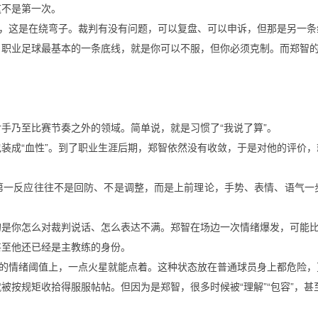
这不是第一次。
面，这是在绕弯子。裁判有没有问题，可以复盘、可以申诉，但那是另一
职业足球最基本的一条底线，就是你可以不服，但你必须克制。而郑智的
。
手乃至比赛节奏之外的领域。简单说，就是习惯了“我说了算”。
装成“血性”。到了职业生涯后期，郑智依然没有收敛，于是对他的评价，就
第一反应往往不是回防、不是调整，而是上前理论，手势、表情、语气一
是你怎么对裁判说话、怎么表达不满。郑智在场边一次情绪爆发，可能比
甚至他还已经是主教练的身份。
低的情绪阈值上，一点火星就能点着。这种状态放在普通球员身上都危险
按规矩收拾得服服帖帖。但因为是郑智，很多时候被“理解”“包容”，甚