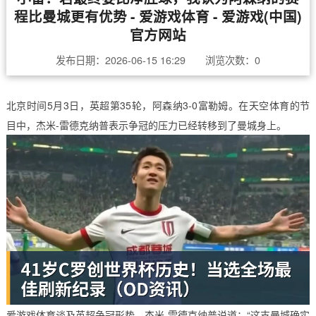
程比曼城更有优势 - 爱游戏体育 - 爱游戏(中国)
官方网站
发布日期：2026-06-15 16:29 浏览次数：
0
北京时间5月3日，英超第35轮，阿森纳3-0富勒姆。在天空体育的节
目中，杰米-雷德克纳普表示争冠的压力已经转移到了曼城身上。
爱游戏体育谈及英超争冠形势，杰米-雷德克纳普说道：“这支曼城确实