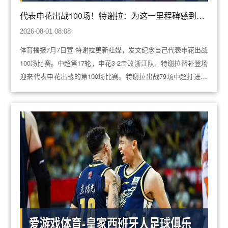
代表申花出战100场！特谢拉：为这一里程碑感到自豪，感谢俱乐部
2026-08-01 08:08
体育播报7月7日宣 特谢拉更新社媒，发文纪念自己代表申花出战
100场比赛。中超第17轮，申花3-2击败浙江队，特谢拉替补登场
迎来代表申花出战的第100场比赛。特谢拉出战79场中超打进18
球，出战16场