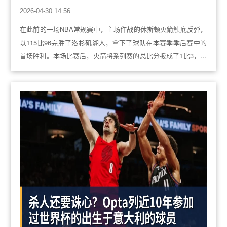
2026-04-30 14:56
在此前的一场NBA常规赛中，主场作战的休斯顿火箭触底反弹，
以115比96完胜了洛杉矶湖人，拿下了球队在本赛季季后赛中的
首场胜利。本场比赛后，火箭将系列赛的总比分扳成了1比3，他
们还是没有完全失去机会；而湖人在这轮系列赛中