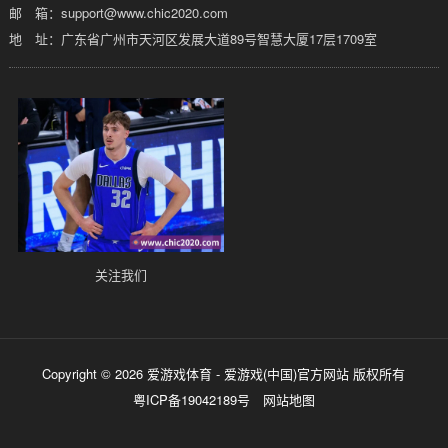
邮 箱：support@www.chic2020.com
地 址：广东省广州市天河区发展大道89号智慧大厦17层1709室
关注我们
Copyright © 2026 爱游戏体育 - 爱游戏(中国)官方网站 版权所有
粤ICP备19042189号
网站地图