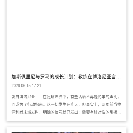
加斯佩里尼与罗马的成长计划：教练在博洛尼亚言论背后的深意
2026-06-15 17:21
发自博洛尼亚——在足球世界中，有些话语不再是简单的声明，
而成为了行动指南。这一切发生在昨天，但事实上，两周前当拉
涅利尚未爆发时，明确的信号就已发出：需要有针对性的引援，
精准的球员类型，能够提升球队水平的人。不是明星球员，